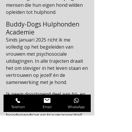
mensen die hun eigen hond wilden
opleiden tot hulphond.
Buddy-Dogs Hulphonden
Academie
Sinds januari 2025 richt ik me
volledig op het begeleiden van
vrouwen met psychosociale
uitdagingen. In alle trajecten draait
het om steviger in het leven staan en
vertrouwen op jezelf én de
samenwerking met je hond.
Ik neem doorlopend deel aan bij- en
nascholing op het gebied van
Telefoon
Email
WhatsApp
mensgerichte begeleiding,
hondengedrag en traumasensitief
werken en reflecteer op mijn werk in
supervisie en intervisie.