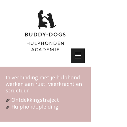
In verbinding met je hulphond
werken aan rust, veerkracht en
structuur
Ontdekkingstraject
🌿
Hulphondopleiding
🌿